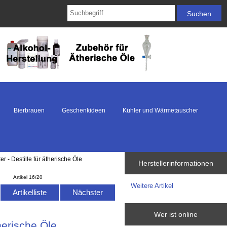
Bierbrauen
Geschenkideen
Kühler und Wärmetauscher
r - Destille für ätherische Öle
Herstellerinformationen
Artikel 16/20
Weitere Artikel
Artikelliste
Nächster
Wer ist online
herische Öle