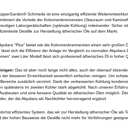
opperGarden® Schmiede ist eine einzigartig effiziente Weiterentwicklun
kombiniert die Vorteile der Kolonnenbrennereien (Stauraum und Kamineffe
tigen Laborgerätschaften (optimale Kühlung) miteinander. Sicher ist 
ffizienteste Destille zur Herstellung ätherischer Öle auf dem Markt.
lquitara "Plus" bietet wie die Kolonnenbrennereien einen sehr großen
 lässt sich die Effizienz der Anlage im Vergleich zu normalen Alquitara
inen" zwei Liter Modell lässt sich profesionell ätherisches Öl in hoher 
inigen:
Das ist aber noch lange nicht alles, auch der obenauf sitzende
k der besseren Erreichbarkeit wesentlich einfacher reinigen. Um schw
Bereiche zusätzlich verzinnt. Dank der verbesserten Kühlung kondensi
en spätestens im zweiten Kühler stark abgekühlt. Nach unseren Erfahru
Ausbeuten und eine bessere Qualität an ätherischen Ölen möglich. Der z
pfer, der die Alquitara als Nachkühler hervorragend ergänzt.
 höchst effizientes System, das wir zur Herstellung ätherischer Öle als
d der hohen Bauweise die Destille nicht mehr für Vorführungen geeignet