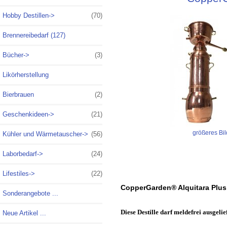
Hobby Destillen
->
(70)
Brennereibedarf (127)
Bücher->
(3)
Likörherstellung
Bierbrauen
(2)
Geschenkideen->
(21)
größeres Bil
Kühler und Wärmetauscher->
(56)
Laborbedarf->
(24)
Lifestiles->
(22)
CopperGarden® Alquitara Plus - 
Sonderangebote ...
Diese Destille darf meldefrei ausgeli
Neue Artikel ...