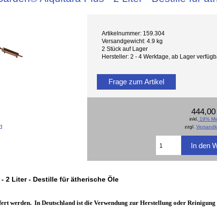
Artikelnummer: 159.304
Versandgewicht: 4.9 kg
2 Stück auf Lager
Hersteller: 2 - 4 Werktage, ab Lager verfü
Frage zum Artikel
444,00
inkl.
19% Mw
d
zzgl.
Versandk
2 Liter - Destille für ätherische Öle
efert werden. In Deutschland ist die Verwendung zur Herstellung oder Reinigung