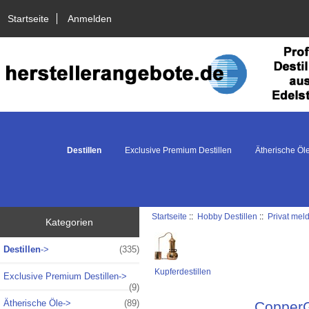
Startseite
Anmelden
Destillen
Exclusive Premium Destillen
Ätherische Öl
Startseite
::
Hobby Destillen
::
Privat mel
Kategorien
Destillen
->
(335)
Kupferdestillen
Exclusive Premium Destillen->
(9)
Ätherische Öle->
(89)
CopperGa