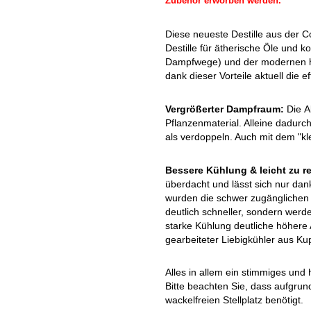
Zubehör erworben werden.
Diese neueste Destille aus der C
Destille für ätherische Öle und 
Dampfwege) und der modernen heu
dank dieser Vorteile aktuell die e
Vergrößerter Dampfraum:
Die A
Pflanzenmaterial. Alleine dadurch
als verdoppeln. Auch mit dem "kle
Bessere Kühlung & leicht zu re
überdacht und lässt sich nur dan
wurden die schwer zugänglichen 
deutlich schneller, sondern werd
starke Kühlung deutliche höhere 
gearbeiteter Liebigkühler aus Ku
Alles in allem ein stimmiges und
Bitte beachten Sie, dass aufgrun
wackelfreien Stellplatz benötigt.