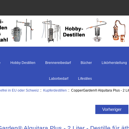
e
Hobby Destillen
Brennereibedarf
Bücher
Likörherstellung
Laborbedarf
Lifestiles
defrei in EU oder Schweiz
::
Kupferdestillen
:: CopperGarden® Alquitara Plus - 2 Lite
Vorheriger
rden® Alquitara Plus - 2 Liter - Destille für ät