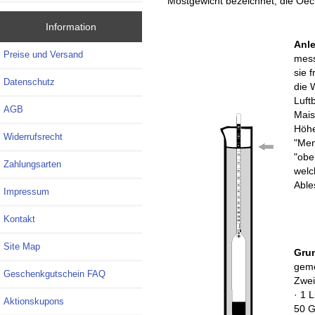
Mostgewicht bezeichnet, die Oe
Information
Anle
Preise und Versand
mess
sie 
Datenschutz
die 
Luft
AGB
Mais
Höhe
Widerrufsrecht
"Men
"obe
Zahlungsarten
welch
Able
Impressum
Kontakt
Site Map
Gru
geme
Geschenkgutschein FAQ
Zwei
· 1 
Aktionskupons
50 G