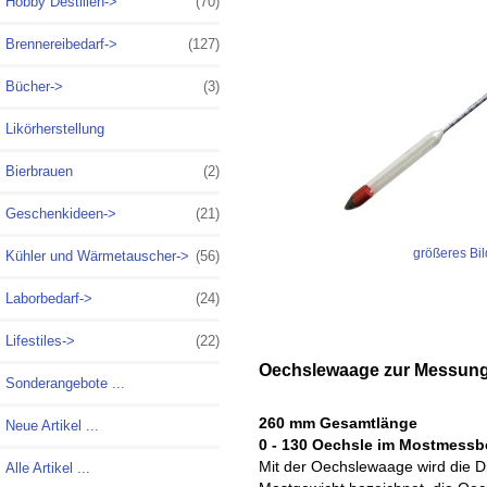
Hobby Destillen->
(70)
Brennereibedarf->
(127)
Bücher->
(3)
Likörherstellung
Bierbrauen
(2)
Geschenkideen->
(21)
größeres Bil
Kühler und Wärmetauscher->
(56)
Laborbedarf->
(24)
Lifestiles->
(22)
Oechslewaage zur Messung
Sonderangebote ...
260 mm Gesamtlänge
Neue Artikel ...
0 - 130 Oechsle im Mostmessb
Mit der Oechslewaage wird die Di
Alle Artikel ...