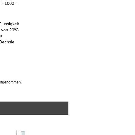
5 - 1000 =
lüssigkeit
r von 20ºC
er
 Oechsle
 aufgenommen.