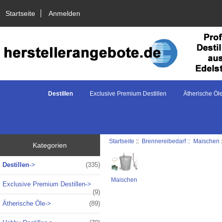
Startseite
Anmelden
Destillen
Exclusive Premium Destillen
Ätherische Öl
Startseite
::
Brennereibedarf ::
Maischen
Kategorien
Destillen
->
(335)
Maischen
Exclusive Premium Destillen->
(9)
Ätherische Öle->
(89)