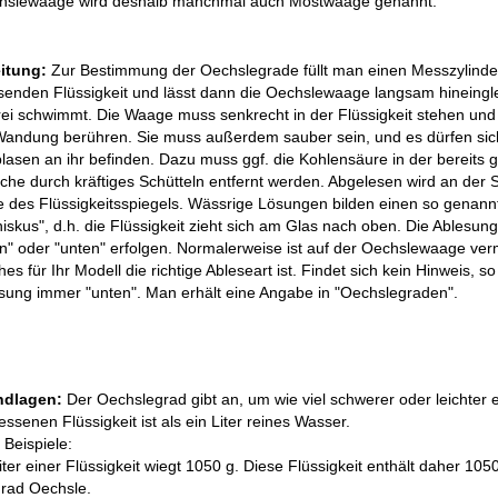
chslewaage wird deshalb manchmal auch Mostwaage genannt.
itung:
Zur Bestimmung der Oechslegrade füllt man einen Messzylinder
enden Flüssigkeit und lässt dann die Oechslewaage langsam hineinglei
frei schwimmt. Die Waage muss senkrecht in der Flüssigkeit stehen und 
Wandung berühren. Sie muss außerdem sauber sein, und es dürfen sic
blasen an ihr befinden. Dazu muss ggf. die Kohlensäure in der bereits
che durch kräftiges Schütteln entfernt werden. Abgelesen wird an der S
 des Flüssigkeitsspiegels. Wässrige Lösungen bilden einen so genann
iskus", d.h. die Flüssigkeit zieht sich am Glas nach oben. Die Ablesun
n" oder "unten" erfolgen. Normalerweise ist auf der Oechslewaage ver
es für Ihr Modell die richtige Ableseart ist. Findet sich kein Hinweis, so 
sung immer "unten". Man erhält eine Angabe in "Oechslegraden".
ndlagen:
Der Oechslegrad gibt an, um wie viel schwerer oder leichter e
ssenen Flüssigkeit ist als ein Liter reines Wasser.
 Beispiele:
Liter einer Flüssigkeit wiegt 1050 g. Diese Flüssigkeit enthält daher 105
rad Oechsle.