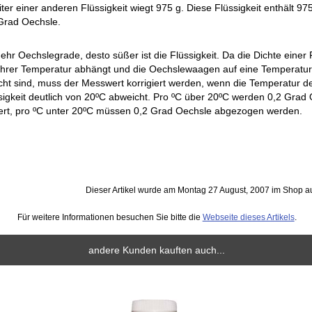
Liter einer anderen Flüssigkeit wiegt 975 g. Diese Flüssigkeit enthält 97
Grad Oechsle.
ehr Oechslegrade, desto süßer ist die Flüssigkeit. Da die Dichte einer F
ihrer Temperatur abhängt und die Oechslewaagen auf eine Temperatu
cht sind, muss der Messwert korrigiert werden, wenn die Temperatur d
sigkeit deutlich von 20ºC abweicht. Pro ºC über 20ºC werden 0,2 Grad
ert, pro ºC unter 20ºC müssen 0,2 Grad Oechsle abgezogen werden.
Dieser Artikel wurde am Montag 27 August, 2007 im Shop
Für weitere Informationen besuchen Sie bitte die
Webseite dieses Artikels
.
andere Kunden kauften auch...