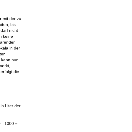
 mit der zu
ten, bis
darf nicht
h keine
 gärenden
kala in der
ten
g kann nun
merkt,
erfolgt die
in Liter der
0 - 1000 =