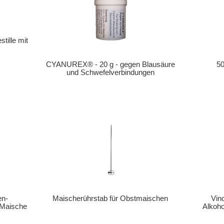
tille mit
CYANUREX® - 20 g - gegen Blausäure
50
und Schwefelverbindungen
en-
Maischerührstab für Obstmaischen
Vin
r Maische
Alkoho