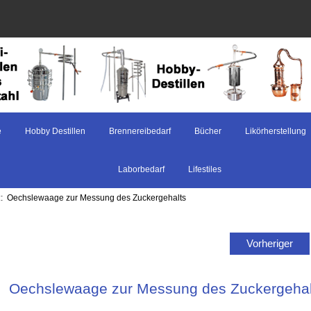
e
Hobby Destillen
Brennereibedarf
Bücher
Likörherstellung
Laborbedarf
Lifestiles
:: Oechslewaage zur Messung des Zuckergehalts
Vorheriger
Oechslewaage zur Messung des Zuckergehal