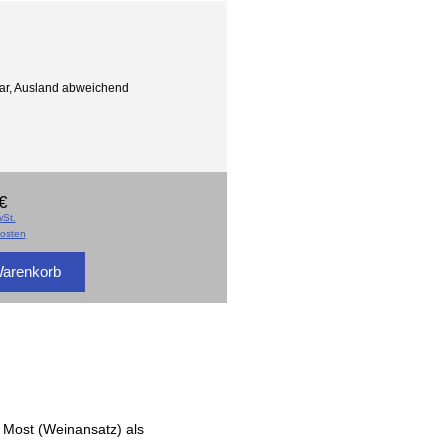
gbar, Ausland abweichend
€
St.
osten
n Most (Weinansatz) als