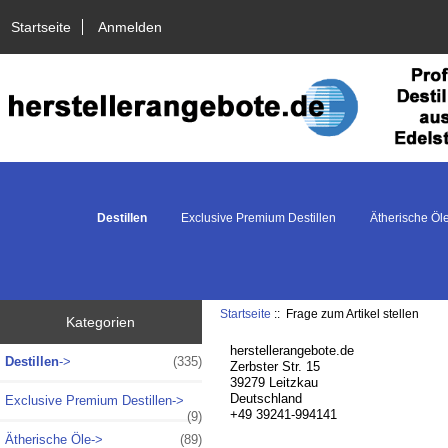
Startseite
Anmelden
Destillen
Exclusive Premium Destillen
Ätherische Öl
Startseite
:: Frage zum Artikel stellen
Kategorien
herstellerangebote.de
Destillen
->
(335)
Zerbster Str. 15
39279 Leitzkau
Deutschland
Exclusive Premium Destillen->
+49 39241-994141
(9)
Ätherische Öle->
(89)