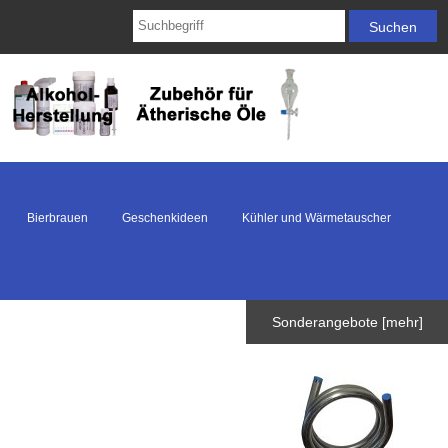
Bierbrauen
Geschenkideen
Kühler und Wärmetauscher
Sonderangebote [mehr]