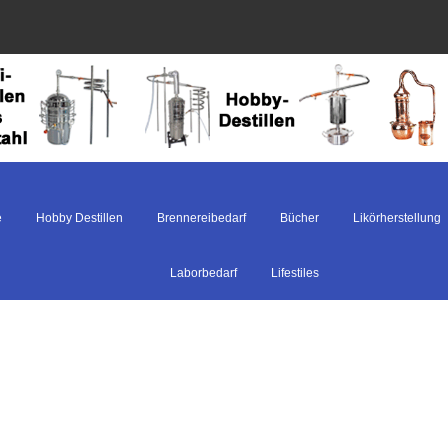
e
Hobby Destillen
Brennereibedarf
Bücher
Likörherstellung
Laborbedarf
Lifestiles