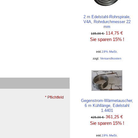
2 m Edelstahl-Rohrspirale,
V4A, Rohrdurchmesser 22
mm
114,75 €
135,00 €
Sie sparen 15% !
inkl.
19% MwSt.
zzgl.
Versandkosten
* Pflichtfeld
Gegenstrom-Wärmetauscher,
6 m Kühllänge, Edelstahl
1.4401
361,25 €
425,00 €
Sie sparen 15% !
inkl.
19% MwSt.