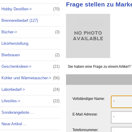
Frage stellen zu Mar
Hobby Destillen->
(70)
Brennereibedarf (127)
Bücher->
(3)
Likörherstellung
Bierbrauen
(2)
Geschenkideen->
(21)
Sie haben eine Frage zu einem Artikel? 
Kühler und Wärmetauscher->
(56)
Laborbedarf->
(24)
Vollständiger Name:
Lifestiles->
(22)
Sonderangebote ...
E-Mail Adresse:
Neue Artikel ...
Telefonnummer: