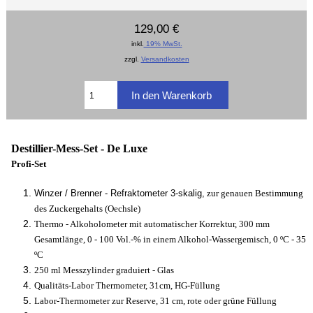
129,00 €
inkl.
19% MwSt.
zzgl.
Versandkosten
Destillier-Mess-Set - De Luxe
Profi-Set
Winzer / Brenner - Refraktometer 3-skalig,
zur genauen Bestimmung
des Zuckergehalts (Oechsle)
Thermo - Alkoholometer mit automatischer Korrektur,
300 mm
Gesamtlänge,
0 - 100 Vol.-% in einem Alkohol-Wassergemisch, 0 ºC - 35
ºC
250 ml Messzylinder graduiert - Glas
Qualitäts-Labor Thermometer, 31cm, HG-Füllung
Labor-Thermometer zur Reserve, 31 cm, rote oder grüne Füllung