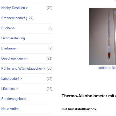
Hobby Destillen->
(70)
Brennereibedarf (127)
Bücher->
(3)
Likörherstellung
Bierbrauen
(2)
Geschenkideen->
(21)
größeres Bil
Kühler und Wärmetauscher->
(56)
Laborbedarf->
(24)
Lifestiles->
(22)
Thermo-
Alkoholometer mit
Sonderangebote ...
Neue Artikel ...
mit Kunststoffhartbox