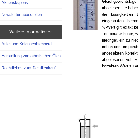
Gleichgewichtslage
Aktionskupons
abgelesen. Je höher 
die Flüssigkeit ein.
Newsletter abbestellen
eingebauten Thermom
%-Wert gilt exakt be
Weitere Informationen
Temperatur höher, wi
niedriger, ein zu ni
Anleitung Kolonnenbrennerei
neben der Temperatu
angezeigten Korrek
Herstellung von ätherischen Ölen
abgelesenen Vol.-%
korrekten Wert zu er
Rechtliches zum Destillenkauf