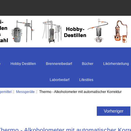
e
Hobby Destillen
Brennereibedarf
Bücher
Likörherstellung
Laborbedarf
Lifestiles
gemittel
::
Messgeräte
:: Thermo - Alkoholometer mit automatischer Korrektur
Vorheriger
hermo - Alkoholometer mit automatischer Korr