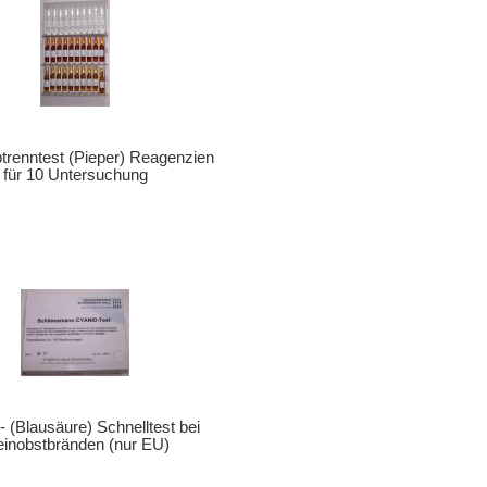
btrenntest (Pieper) Reagenzien
für 10 Untersuchung
- (Blausäure) Schnelltest bei
einobstbränden (nur EU)