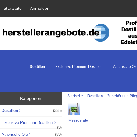
Startseite
Anmelden
Destillen
Exclusive Premium Destillen
Ätherische Öl
Startseite
::
Destillen
::
Zubehör und Pfle
Kategorien
Destillen
->
(335)
Messgeräte
Exclusive Premium Destillen->
(9)
Ätherische Öle->
(89)
T