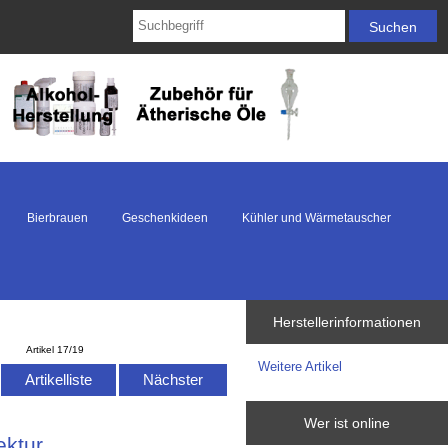
Bierbrauen
Geschenkideen
Kühler und Wärmetauscher
Herstellerinformationen
Artikel 17/19
Weitere Artikel
Artikelliste
Nächster
Wer ist online
ektur