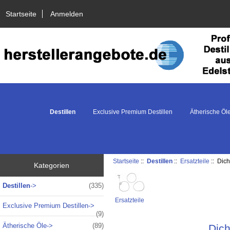
Startseite
Anmelden
Destillen
Exclusive Premium Destillen
Ätherische Öl
Startseite
::
Destillen
::
Ersatzteile
:: Dich
Kategorien
Destillen
->
(335)
Ersatzteile
Exclusive Premium Destillen->
(9)
Ätherische Öle->
(89)
Dich