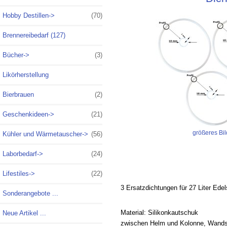
Hobby Destillen->
(70)
Brennereibedarf (127)
Bücher->
(3)
Likörherstellung
Bierbrauen
(2)
Geschenkideen->
(21)
größeres Bil
Kühler und Wärmetauscher->
(56)
Laborbedarf->
(24)
Lifestiles->
(22)
3 Ersatzdichtungen für 27 Liter Edel
Sonderangebote ...
Material: Silikonkautschuk
Neue Artikel ...
zwischen Helm und Kolonne, Wands