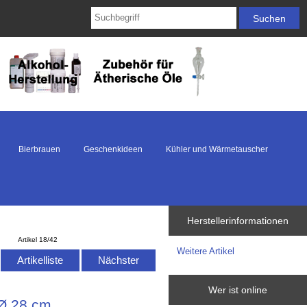
Bierbrauen
Geschenkideen
Kühler und Wärmetauscher
Herstellerinformationen
Artikel 18/42
Weitere Artikel
Artikelliste
Nächster
Wer ist online
 Ø 28 cm