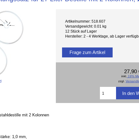
Artikelnummer: 518.607
Versandgewicht: 0.01 kg
12 Stück auf Lager
Hersteller: 2 - 4 Werktage, ab Lager verfü
Frage zum Artikel
27,90 
inkl.
19% Mw
d
zzgl.
Versandk
stahldestille mit 2 Kolonnen
tärke: 1,0 mm,