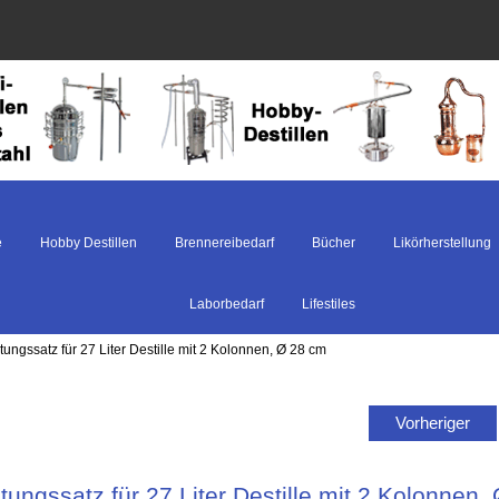
e
Hobby Destillen
Brennereibedarf
Bücher
Likörherstellung
Laborbedarf
Lifestiles
tungssatz für 27 Liter Destille mit 2 Kolonnen, Ø 28 cm
Vorheriger
tungssatz für 27 Liter Destille mit 2 Kolonnen,