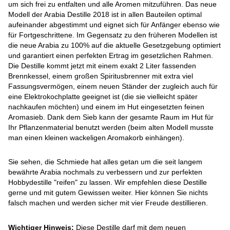
um sich frei zu entfalten und alle Aromen mitzuführen. Das neue
Modell der Arabia Destille 2018 ist in allen Bauteilen optimal
aufeinander abgestimmt und eignet sich für Anfänger ebenso wie
für Fortgeschrittene. Im Gegensatz zu den früheren Modellen ist
die neue Arabia zu 100% auf die aktuelle Gesetzgebung optimiert
und garantiert einen perfekten Ertrag im gesetzlichen Rahmen.
Die Destille kommt jetzt mit einem exakt 2 Liter fassenden
Brennkessel, einem großen Spiritusbrenner mit extra viel
Fassungsvermögen, einem neuen Ständer der zugleich auch für
eine Elektrokochplatte geeignet ist (die sie vielleicht später
nachkaufen möchten) und einem im Hut eingesetzten feinen
Aromasieb. Dank dem Sieb kann der gesamte Raum im Hut für
Ihr Pflanzenmaterial benutzt werden (beim alten Modell musste
man einen kleinen wackeligen Aromakorb einhängen).
Sie sehen, die Schmiede hat alles getan um die seit langem
bewährte Arabia nochmals zu verbessern und zur perfekten
Hobbydestille "reifen" zu lassen. Wir empfehlen diese Destille
gerne und mit gutem Gewissen weiter. Hier können Sie nichts
falsch machen und werden sicher mit vier Freude destillieren.
Wichtiger Hinweis:
Diese Destille darf mit dem neuen