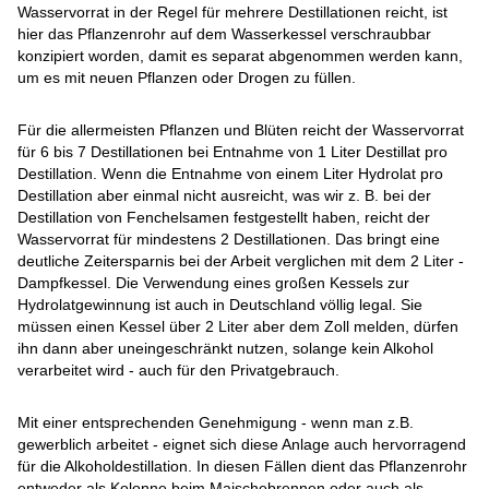
Wasservorrat in der Regel für mehrere Destillationen reicht, ist
hier das Pflanzenrohr auf dem Wasserkessel verschraubbar
konzipiert worden, damit es separat abgenommen werden kann,
um es mit neuen Pflanzen oder Drogen zu füllen.
Für die allermeisten Pflanzen und Blüten reicht der Wasservorrat
für 6 bis 7 Destillationen bei Entnahme von 1 Liter Destillat pro
Destillation. Wenn die Entnahme von einem Liter Hydrolat pro
Destillation aber einmal nicht ausreicht, was wir z. B. bei der
Destillation von Fenchelsamen festgestellt haben, reicht der
Wasservorrat für mindestens 2 Destillationen. Das bringt eine
deutliche Zeitersparnis bei der Arbeit verglichen mit dem 2 Liter -
Dampfkessel. Die Verwendung eines großen Kessels zur
Hydrolatgewinnung ist auch in Deutschland völlig legal. Sie
müssen einen Kessel über 2 Liter aber dem Zoll melden, dürfen
ihn dann aber uneingeschränkt nutzen, solange kein Alkohol
verarbeitet wird - auch für den Privatgebrauch.
Mit einer entsprechenden Genehmigung - wenn man z.B.
gewerblich arbeitet - eignet sich diese Anlage auch hervorragend
für die Alkoholdestillation. In diesen Fällen dient das Pflanzenrohr
entweder als Kolonne beim Maischebrennen oder auch als