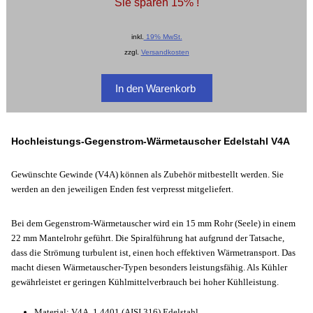
Sie sparen 15% !
inkl.
19% MwSt.
zzgl.
Versandkosten
Hochleistungs-Gegenstrom-Wärmetauscher Edelstahl V4A
Gewünschte Gewinde (V4A) können als Zubehör mitbestellt werden. Sie
werden an den jeweiligen Enden fest verpresst mitgeliefert.
Bei dem Gegenstrom-Wärmetauscher wird ein 15 mm Rohr (Seele) in einem
22 mm Mantelrohr geführt. Die Spiralführung hat aufgrund der Tatsache,
dass die Strömung turbulent ist, einen hoch effektiven Wärmetransport. Das
macht diesen Wärmetauscher-Typen besonders leistungsfähig. Als Kühler
gewährleistet er geringen Kühlmittelverbrauch bei hoher Kühlleistung.
Material: V4A, 1.4401 (AISI 316) Edelstahl.