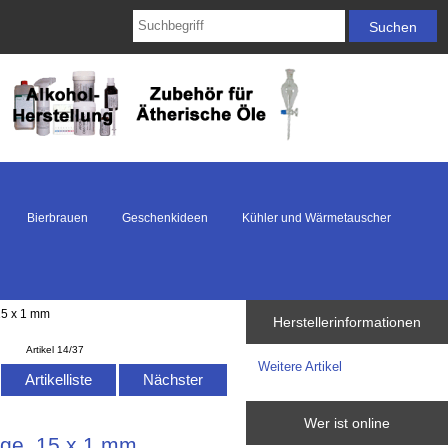
Bierbrauen
Geschenkideen
Kühler und Wärmetauscher
15 x 1 mm
Herstellerinformationen
Artikel 14/37
Weitere Artikel
Artikelliste
Nächster
Wer ist online
nge, 15 x 1 mm