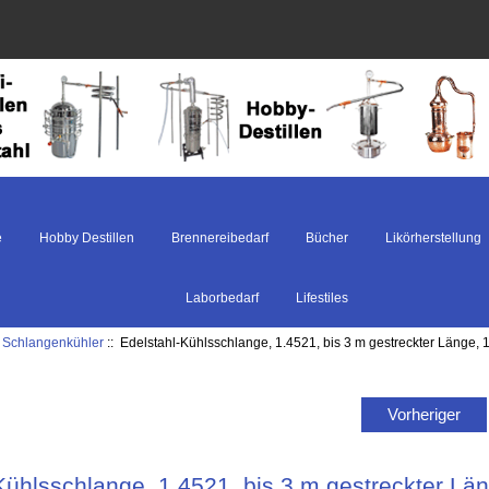
e
Hobby Destillen
Brennereibedarf
Bücher
Likörherstellung
Laborbedarf
Lifestiles
:
Schlangenkühler
:: Edelstahl-Kühlsschlange, 1.4521, bis 3 m gestreckter Länge, 
Vorheriger
Kühlsschlange, 1.4521, bis 3 m gestreckter Lä