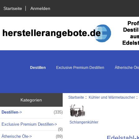
Startseite
Anmelden
Destillen
Exclusive Premium Destillen
Ätherische Öl
Startseite
::
Kühler und Wärmetauscher
:
Kategorien
Destillen
->
(335)
Schlangenkühler
Exclusive Premium Destillen->
(9)
Ätherische Öle->
(89)
Edelstahl-