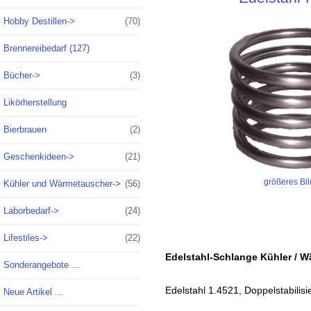
Hobby Destillen->
(70)
Brennereibedarf (127)
Bücher->
(3)
Likörherstellung
Bierbrauen
(2)
Geschenkideen->
(21)
größeres Bil
Kühler und Wärmetauscher
->
(56)
Laborbedarf->
(24)
Lifestiles->
(22)
Edelstahl-Schlange Kühler / 
Sonderangebote ...
Edelstahl 1.4521, Doppelstabilisi
Neue Artikel ...