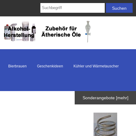
Bierbrauen
Geschenkideen
Kühler und Wärmetauscher
Sonderangebote [mehr]