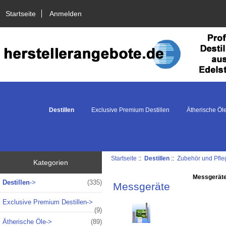
Startseite
Anmelden
Destillen
Exclusive Premium Destillen
Ätherische Öl
Startseite
::
Destillen
::
Zubehör und Pfle
Kategorien
Messgerät
Destillen
->
(335)
Messgeräte
Exclusive Premium Destillen->
(9)
Ätherische Öle->
(89)