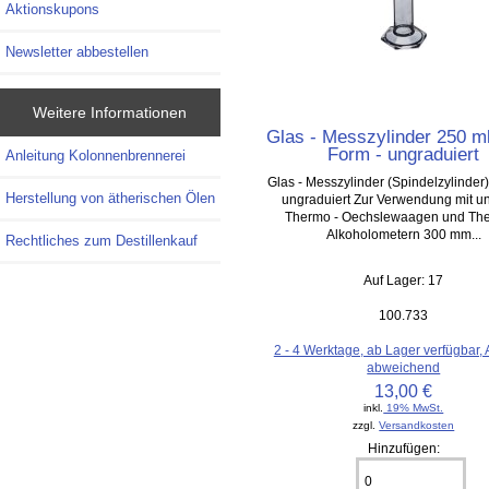
Aktionskupons
Newsletter abbestellen
Weitere Informationen
Glas - Messzylinder 250 m
Form - ungraduiert
Anleitung Kolonnenbrennerei
Glas - Messzylinder (Spindelzylinder)
Herstellung von ätherischen Ölen
ungraduiert Zur Verwendung mit u
Thermo - Oechslewaagen und The
Alkoholometern 300 mm...
Rechtliches zum Destillenkauf
Auf Lager: 17
100.733
2 - 4 Werktage, ab Lager verfügbar,
abweichend
13,00 €
inkl.
19% MwSt.
zzgl.
Versandkosten
Hinzufügen: