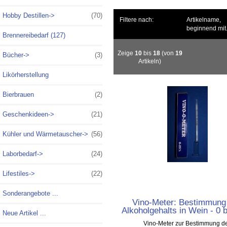
Hobby Destillen->
(70)
Filtere nach:
Artikelname,
beginnend mit.
Brennereibedarf (127)
Zeige
10
bis
18
(von
19
Bücher->
(3)
Artikeln)
Likörherstellung
Bierbrauen
(2)
Geschenkideen->
(21)
Kühler und Wärmetauscher->
(56)
Laborbedarf->
(24)
Lifestiles->
(22)
Sonderangebote ...
Vino-Meter: Bestimmung
Alkoholgehalts in Wein - 0 
Neue Artikel ...
Vino-Meter zur Bestimmung d