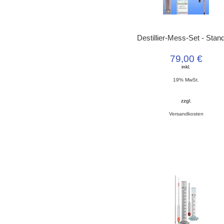
Destillier-Mess-Set - Stan
79,00 €
inkl.
19% MwSt.
zzgl.
Versandkosten