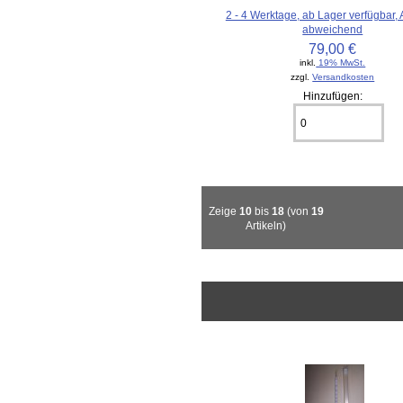
2 - 4 Werktage, ab Lager verfügbar,
abweichend
79,00 €
inkl.
19% MwSt.
zzgl.
Versandkosten
Hinzufügen:
Zeige
10
bis
18
(von
19
Artikeln)