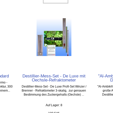
ndard
Destillier-Mess-Set - De Luxe mit
"Al-Am
Oechsle-Refraktometer
D
ermo -
ktur, 300
Destillier-Mess-Set - De Luxe Profi-Set Winzer /
"Al-Ambik®
einem...
Brenner - Refraktometer 3-skalig, zur genauen
große 
Bestimmung des Zuckergehalts (Oechsle) ...
Destill
Auf Lager: 8