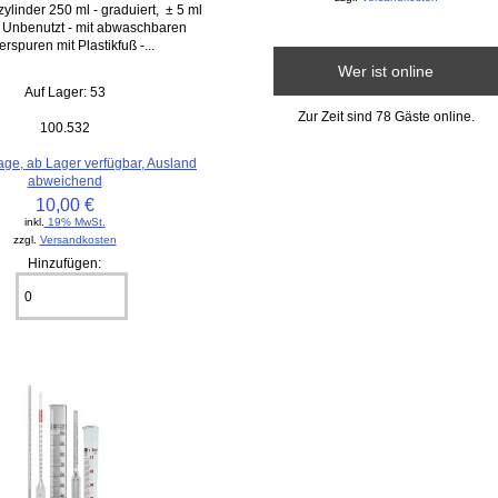
ylinder 250 ml - graduiert, ± 5 ml
C Unbenutzt - mit abwaschbaren
rspuren mit Plastikfuß -...
Wer ist online
Auf Lager: 53
Zur Zeit sind 78 Gäste online.
100.532
age, ab Lager verfügbar, Ausland
abweichend
10,00 €
inkl.
19% MwSt.
zzgl.
Versandkosten
Hinzufügen: