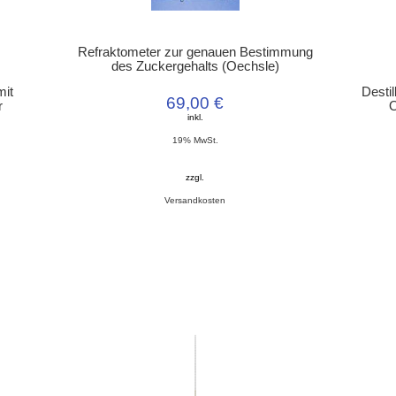
Refraktometer zur genauen Bestimmung
des Zuckergehalts (Oechsle)
mit
Desti
69,00 €
r
O
inkl.
19% MwSt.
zzgl.
Versandkosten