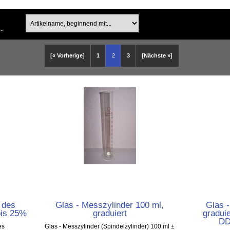
..
[« Vorherige]
1
2
3
[Nächste »]
 des
Glas - Messzylinder 100 ml,
Glas -
bis 25%
graduiert
graduie
DD
es
Glas - Messzylinder (Spindelzylinder) 100 ml ±