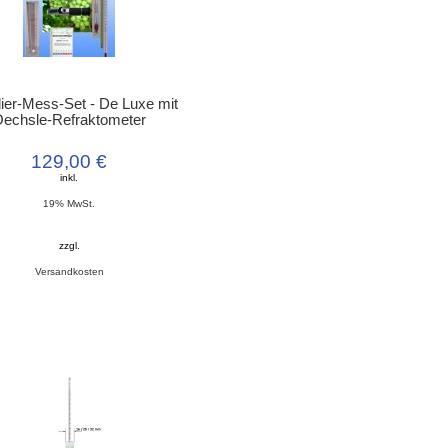
llier-Mess-Set - De Luxe mit
echsle-Refraktometer
129,00 €
inkl.
19% MwSt.
zzgl.
Versandkosten