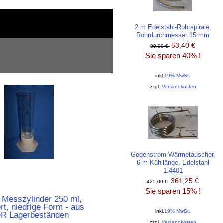
2 m Edelstahl-Rohrspirale,
Rohrdurchmesser 15 mm
53,40 €
89,00 €
Sie sparen 40% !
inkl.
19% MwSt.
zzgl.
Versandkosten
Gegenstrom-Wärmetauscher,
6 m Kühllänge, Edelstahl
1.4401
361,25 €
425,00 €
Sie sparen 15% !
 Messzylinder 250 ml,
rt, niedrige Form - aus
inkl.
19% MwSt.
R Lagerbeständen
zzgl.
Versandkosten