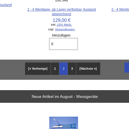
100.546
 Ausland
2 - 4 Werktage, ab Lager verfügbar, Ausland
2 - 4 Werkt
abweichend
129,00 €
inkl.
19% MwSt.
zzgl.
Versandkosten
Hinzufügen:
[« Vorherige]
1
2
3
[Nächste »]
Neue Artikel im August - Messgeräte