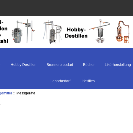
e
Hobby Destillen
Brennereibedarf
Bücher
Likörherstellung
Laborbedarf
Lifestiles
gemittel
:: Messgeräte
e