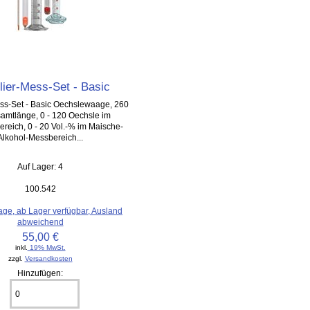
llier-Mess-Set - Basic
ess-Set - Basic Oechslewaage, 260
mtlänge, 0 - 120 Oechsle im
reich, 0 - 20 Vol.-% im Maische-
Alkohol-Messbereich...
Auf Lager: 4
100.542
age, ab Lager verfügbar, Ausland
abweichend
55,00 €
inkl.
19% MwSt.
zzgl.
Versandkosten
Hinzufügen: