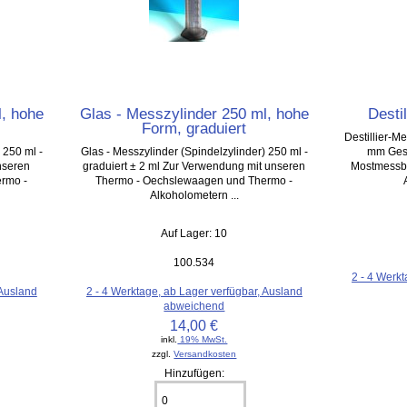
l, hohe
Glas - Messzylinder 250 ml, hohe
Desti
Form, graduiert
Destillier-M
 250 ml -
Glas - Messzylinder (Spindelzylinder) 250 ml -
mm Gesa
nseren
graduiert ± 2 ml Zur Verwendung mit unseren
Mostmessbe
rmo -
Thermo - Oechslewaagen und Thermo -
Alkoholometern ...
Auf Lager: 10
100.534
2 - 4 Werkt
 Ausland
2 - 4 Werktage, ab Lager verfügbar, Ausland
abweichend
14,00 €
inkl.
19% MwSt.
zzgl.
Versandkosten
Hinzufügen: