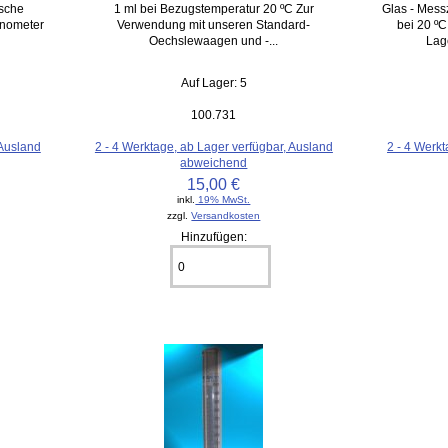
ische
1 ml bei Bezugstemperatur 20 ºC Zur
Glas - Messz
inometer
Verwendung mit unseren Standard-
bei 20 º
Oechslewaagen und -...
Lage
Auf Lager: 5
100.731
 Ausland
2 - 4 Werktage, ab Lager verfügbar, Ausland
2 - 4 Werkt
abweichend
15,00 €
inkl.
19% MwSt.
zzgl.
Versandkosten
Hinzufügen: