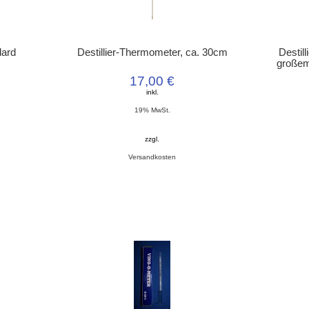
dard
Destillier-Thermometer, ca. 30cm
Destil
großem
17,00 €
inkl.
19% MwSt.
zzgl.
Versandkosten