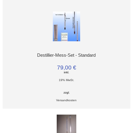
Destillier-Mess-Set - Standard
79,00 €
inkl.
19% MwSt.
zzgl.
Versandkosten