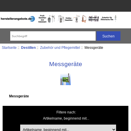
Startseite
::
Destillen
::
Zubehör und Pflegemittel
:: Messgeräte
Messgeräte
Messgeräte
Filtere nach:
Artikelname, beginnend mit...