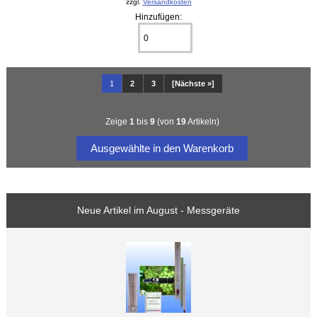
zzgl.
Versandkosten
Hinzufügen:
1
2
3
[Nächste »]
Zeige
1
bis
9
(von
19
Artikeln)
Neue Artikel im August - Messgeräte