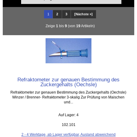
1
2
3
[Nächste »]
Zeige
1
bis
9
(von
19
Artikeln)
Refraktometer zur genauen Bestimmung des
Zuckergehalts (Oechsle)
Refraktometer zur genauen Bestimmung des Zuckergehalts (Oechsle)
Winzer / Brenner- Refraktometer 3-skalig Zur Prüfung von Maischen
und...
Auf Lager: 4
102.101
2 - 4 Werktage, ab Lager verfügbar, Ausland abweichend