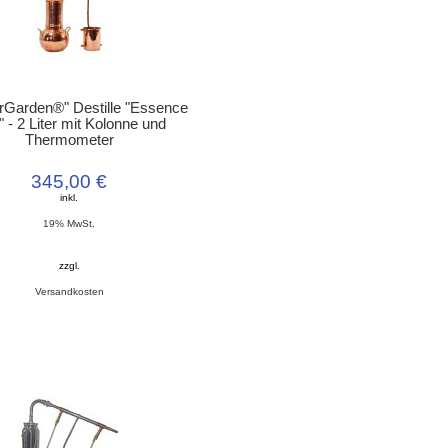
rGarden®" Destille "Essence
" - 2 Liter mit Kolonne und
Thermometer
345,00 €
inkl.
19% MwSt.
zzgl.
Versandkosten