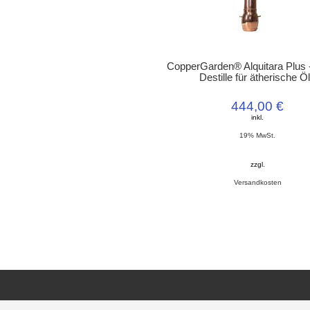
CopperGarden® Alquitara Plus - 
Destille für ätherische Ö
444,00 €
inkl.
19% MwSt.
zzgl.
Versandkosten