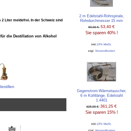
2 m Edelstahl-Rohrspirale,
2 Liter meldefrei. In der Schweiz sind
Rohrdurchmesser 15 mm
53,40 €
89,00 €
Sie sparen 40% !
für die Destillation von Alkohol
inkl.
19% MwSt.
zzgl.
Versandkosten
estillen
Gegenstrom-Wärmetauscher,
6 m Kühllänge, Edelstahl
1.4401
361,25 €
425,00 €
Sie sparen 15% !
inkl.
19% MwSt.
zzgl.
Versandkosten