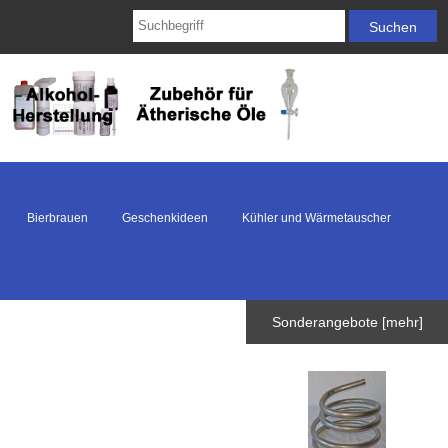
Bierbrauen
Geschenkideen
Kühler und Wärmetauscher
Sonderangebote [mehr]