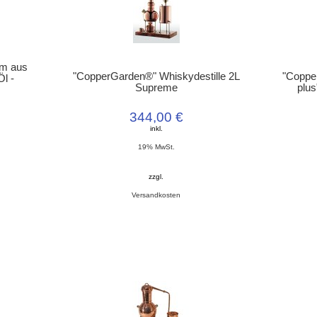
lm aus
"CopperGarden®" Whiskydestille 2L
"Coppe
Öl -
Supreme
plus
344,00 €
inkl.
19% MwSt.
zzgl.
Versandkosten