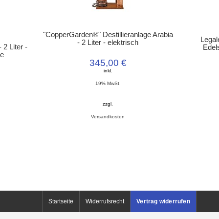
"CopperGarden®" Destillieranlage Arabia
Legal
- 2 Liter - elektrisch
2 Liter -
Edels
le
345,00 €
inkl.
19% MwSt.
zzgl.
Versandkosten
Startseite
Widerrufsrecht
Vertrag widerrufen