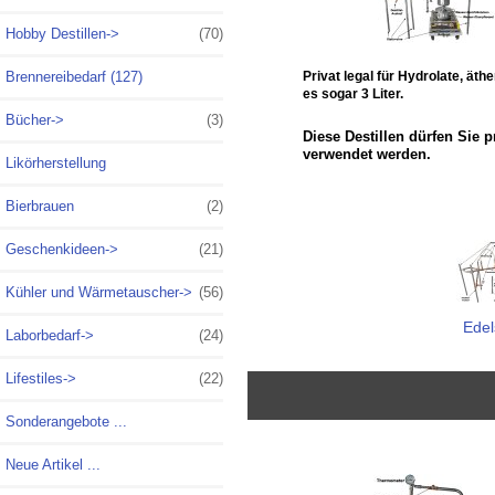
Hobby Destillen
->
(70)
Privat legal für Hydrolate, ät
Brennereibedarf (127)
es sogar 3 Liter.
Bücher->
(3)
Diese Destillen dürfen Sie p
verwendet werden.
Likörherstellung
Bierbrauen
(2)
Geschenkideen->
(21)
Kühler und Wärmetauscher->
(56)
Edel
Laborbedarf->
(24)
Lifestiles->
(22)
Sonderangebote ...
Neue Artikel ...