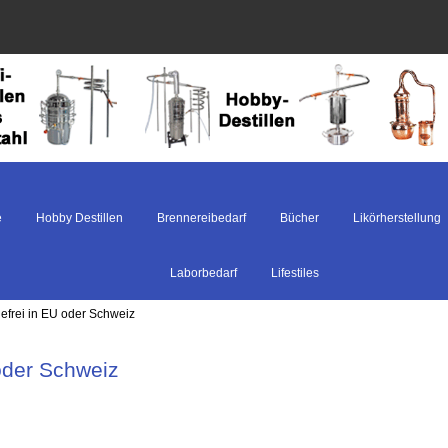
e
Hobby Destillen
Brennereibedarf
Bücher
Likörherstellung
Laborbedarf
Lifestiles
defrei in EU oder Schweiz
 oder Schweiz