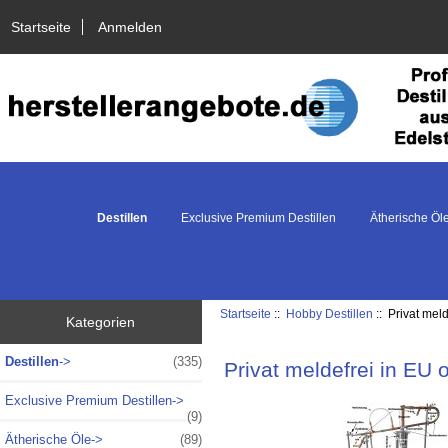
Startseite
Anmelden
Destillen
Exclusive Premium Destillen
Ätherische Öl
Startseite
::
Hobby Destillen
:: Privat mel
Kategorien
Destillen
->
(335)
Privat meldefrei in EU
Exclusive Premium Destillen->
(9)
Ätherische Öle->
(89)