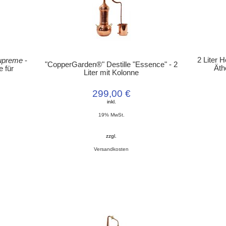
2 Liter H
upreme
-
"CopperGarden®" Destille "Essence" - 2
Äth
e für
Liter mit Kolonne
299,00 €
inkl.
19% MwSt.
zzgl.
Versandkosten